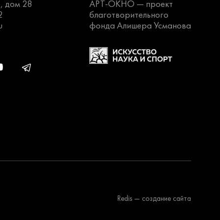
, дом 28
АРТ-ОКНО —
проект
2
благотворительного
u
фонда Алишера Усманова
Redis
— создание сайта