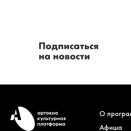
Подписаться
на новости
О програ
Афиша