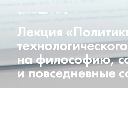
Главная страница
/
Афиша
Лекция «Политики
технологического
на философию, с
и повседневные 