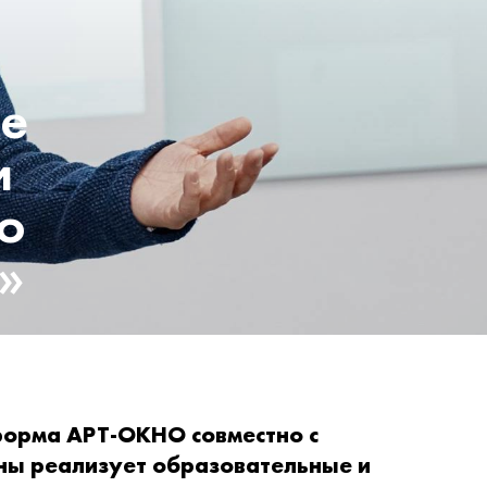
ие
и
о
»
форма АРТ-ОКНО совместно с
ны реализует образовательные и