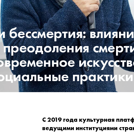
 бессмертия: влиян
 преодоления смерт
овременное искусств
социальные практики
С 2019 года культурная плат
ведущими институциями стра