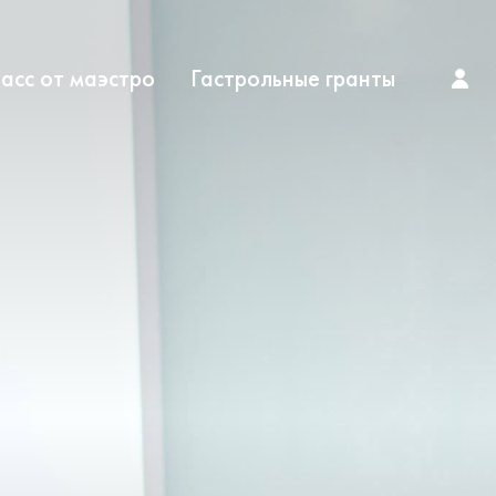
асс от маэстро
Гастрольные гранты