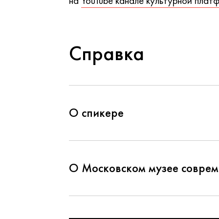
на
YouTube канале культурной пла
Справка
О спикере
О Московском музее соврем