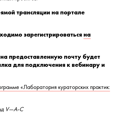
ямой трансляции на портале
бходимо зарегистрироваться
на
 на предоставленную почту будет
ылка для подключения к вебинару и
грамме «Лаборатория кураторских практик:
онд V—A-C