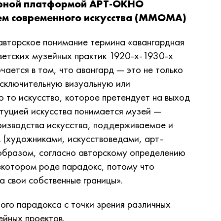
урной платформой АРТ-ОКНО
еем современного искусства (ММОМА)
 авторское понимание термина «авангардная
ветских музейных практик 1920-х-1930-х
чается в том, что авангард — это не только
исключительную визуальную или
о то искусство, которое претендует на выход
титуцией искусства понимается музей —
оизводства искусства, поддерживаемое и
(художниками, искусствоведами, арт-
 образом, согласно авторскому определению
екотором роде парадокс, потому что
а свои собственные границы».
ого парадокса с точки зрения различных
ейных проектов.