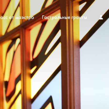
асс от маэстро
Гастрольные гранты