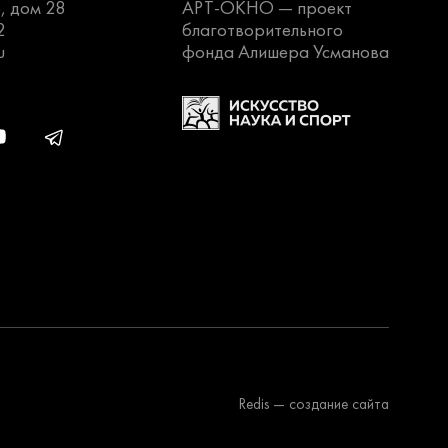
, дом 28
АРТ-ОКНО —
проект
2
благотворительного
u
фонда Алишера Усманова
Redis
— создание сайта