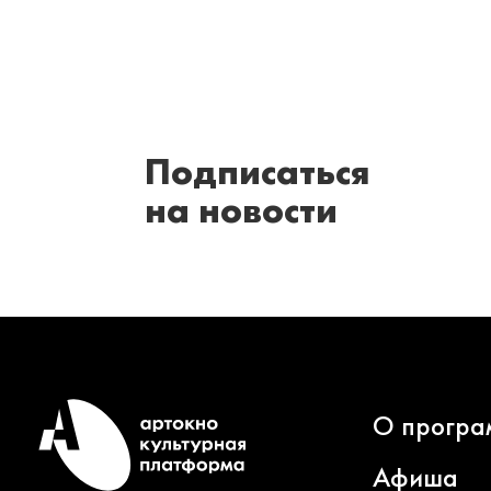
Подписаться
на новости
О програ
Афиша