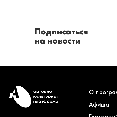
Подписаться
на новости
О програ
Афиша
Грантовы