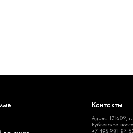
мме
Контакты
Адрес: 121609, г
Рублевское шоссе
+7 495 981-87-5
й конкурс