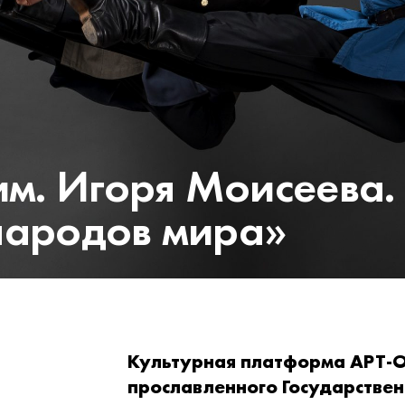
им. Игоря Моисеева.
народов мира»
Культурная платформа АРТ-О
прославленного Государстве