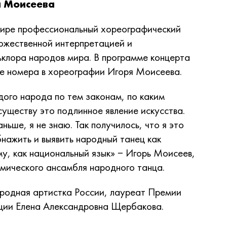
я Моисеева
мире профессиональный хореографический
дожественной интерпретацией и
ьклора народов мира. В программе концерта
ые номера в хореографии Игоря Моисеева.
ого народа по тем законам, по каким
существу это подлинное явление искусства.
ньше, я не знаю. Так получилось, что я это
бнажить и выявить народный танец как
у, как национальный язык» − Игорь Моисеев,
мического ансамбля народного танца.
родная артистка России, лауреат Премии
ции Елена Александровна Щербакова.