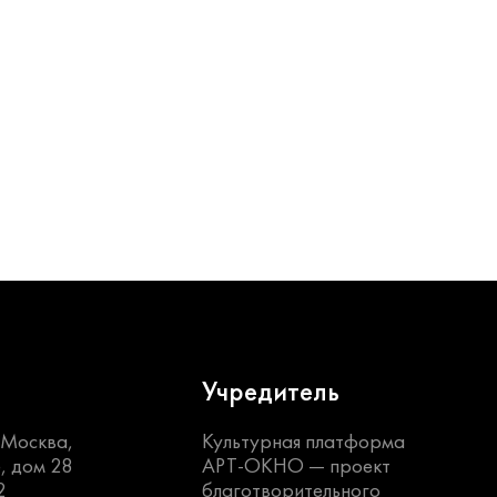
Учредитель
. Москва,
Культурная платформа
, дом 28
АРТ-ОКНО —
проект
2
благотворительного