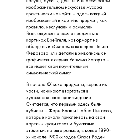
посуды, бусины, деньги. В классическом
изобразительном искусстве мусора
практически не найти – здесь каждый
изображенный в картине предмет, как
правило, неслучаен и осмыслен.
Валяющиеся на земле предметы в
картинах Брейгеля, натюрморт из
объедков в «Свежем кавалере» Павла
Федотова или детали в живописных и
графических сериях Уильяма Хогарта –
все имеет свой поучительный
символический смысл.
В начале XX века предметы, вернее их
части, начинают вторгаться в
художественное произведение.
Считается, что первыми здесь были
кубисты – Жорж Брак и Пабло Пикассо,
которые начали приклеивать на свои
картины куски газет и бумажные
этикетки, но еще раньше, в конце 1890-
х- начале 1900-х годов Огюст Роден