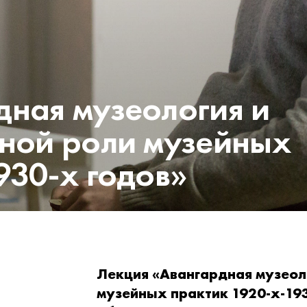
дная музеология и
рной роли музейных
930-х годов»
Лекция «Авангардная музеоло
музейных практик 1920-х-193