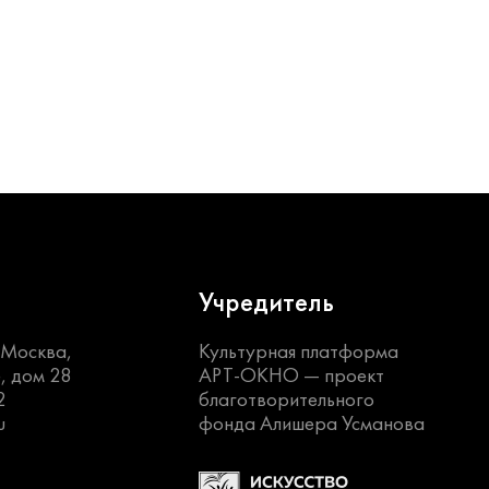
Учредитель
. Москва,
Культурная платформа
, дом 28
АРТ-ОКНО —
проект
2
благотворительного
u
фонда Алишера Усманова