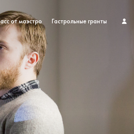
асс от маэстро
Гастрольные гранты