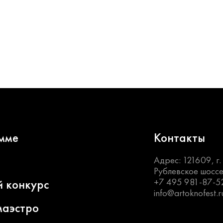
мме
Контакты
Адрес: 121609, г
Рублевское шоссе
+7 495 981-87-5
й конкурс
info@artoknofest.r
маэстро