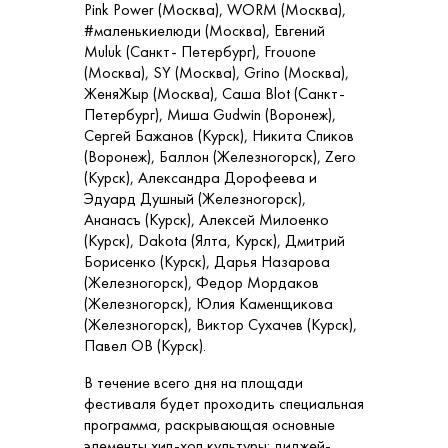
Pink Power (Москва), WORM (Москва),
#маленькиелюди (Москва), Евгений
Muluk (Санкт- Петербург), Frouone
(Москва), SY (Москва), Grino (Москва),
ЖеняЖыр (Москва), Саша Blot (Санкт-
Петербург), Миша Gudwin (Воронеж),
Сергей Бажанов (Курск), Никита Спиков
(Воронеж), Баллон (Железногорск), Zero
(Курск), Александра Дорофеева и
Эдуард Душный (Железногорск),
Ананасъ (Курск), Алексей Милоенко
(Курск), Dakota (Ялта, Курск), Дмитрий
Борисенко (Курск), Дарья Назарова
(Железногорск), Федор Мордаков
(Железногорск), Юлия Каменщикова
(Железногорск), Виктор Сухачев (Курск),
Павел ОВ (Курск).
В течение всего дня на площади
фестиваля будет проходить специальная
программа, раскрывающая основные
элементы хип-хоп культуры: диджей-