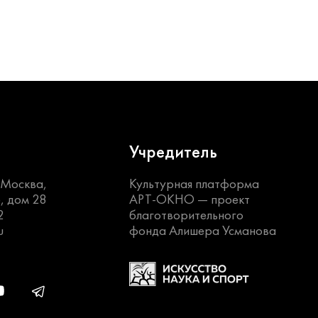
Учредитель
. Москва,
Культурная платформа
, дом 28
АРТ-ОКНО —
проект
2
благотворительного
u
фонда Алишера Усманова