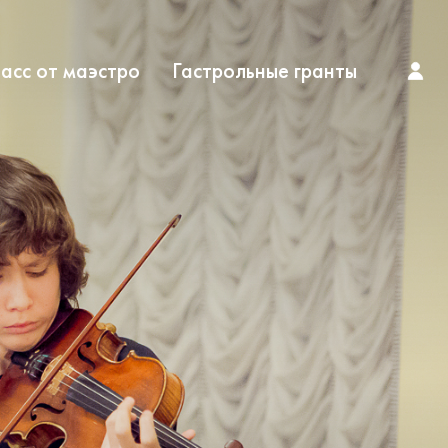
асс от маэстро
Гастрольные гранты