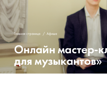
Главная страница
/
Афиша
Онлайн мастер-к
для музыкантов»